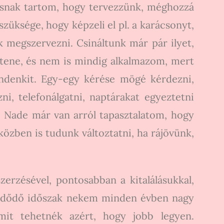
tosnak tartom, hogy tervezzünk, méghozzá
züksége, hogy képzeli el pl. a karácsonyt,
uk megszervezni. Csináltunk már pár ilyet,
ítene, és nem is mindig alkalmazom, mert
indenkit. Egy-egy kérése mögé kérdezni,
ni, telefonálgatni, naptárakat egyeztetni
 Nade már van arról tapasztalatom, hogy
közben is tudunk változtatni, ha rájövünk,
erzésével, pontosabban a kitalálásukkal,
kezdődő időszak nekem minden évben nagy
mit tehetnék azért, hogy jobb legyen.