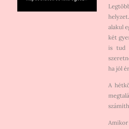
Legtöb
helyze
alakul 
két gye
is tud
szeretn
ha jól 
A hétk
megtalá
számíth
Amikor 