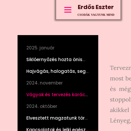
Erdős Eszter
CSODÁK VAGYUNK MIND
2025. január
Siklóernyőzés hozta önismereti tapasztalataim
Tervezn
Hajvágás, halogatás, segítőhöz fordulás
most be
2024. november
és mégi
Vágyak és tervezés karácsony előtt
stoppol
2024. október
akikkel
Elvesztett magzatunk története
Lényeg,
Kapcsolatok és lelki egészség