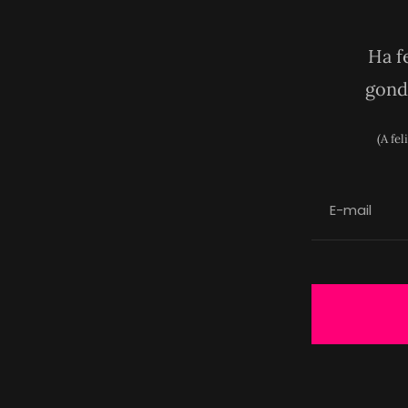
Ha f
gondo
(A fe