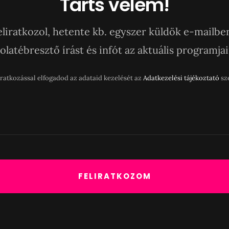
Tarts velem!
eliratkozol, hetente kb. egyszer küldök e-mailbe
latébresztő írást és infót az aktuális programja
liratkozással elfogadod az adataid kezelését az
Adatkezelési tájékoztató
sze
FELIRATKOZOM