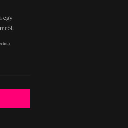
n egy
imról.
rint.)