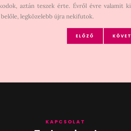
odok, aztán teszek érte. Évről évre valamit k
 belőle, legközelebb újra nekifutok.
ELŐZŐ
KÖVE
KAPCSOLAT