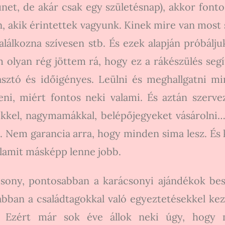
ünet, de akár csak egy születésnap), akkor fon
, akik érintettek vagyunk. Kinek mire van most s
találkozna szívesen stb. És ezek alapján próbálj
 olyan rég jöttem rá, hogy ez a rákészülés seg
asztó és időigényes. Leülni és meghallgatni m
ni, miért fontos neki valami. És aztán szervez
kkel, nagymamákkal, belépőjegyeket vásárolni…
t. Nem garancia arra, hogy minden sima lesz. És 
lamit másképp lenne jobb.
sony, pontosabban a karácsonyi ajándékok besz
bban a családtagokkal való egyeztetésekkel 
s. Ezért már sok éve állok neki úgy, hogy 