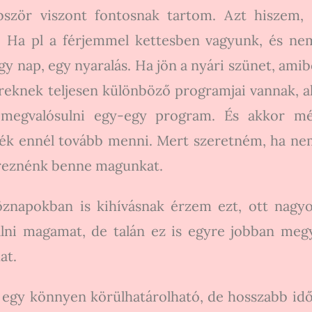
bször viszont fontosnak tartom. Azt hiszem,
t. Ha pl a férjemmel kettesben vagyunk, és n
egy nap, egy nyaralás. Ha jön a nyári szünet, ami
reknek teljesen különböző programjai vannak, 
 megvalósulni egy-egy program. És akkor mé
ék ennél tovább menni. Mert szeretném, ha nem 
éreznénk benne magunkat.
öznapokban is kihívásnak érzem ezt, ott nagy
lni magamat, de talán ez is egyre jobban meg
at.
egy könnyen körülhatárolható, de hosszabb idős