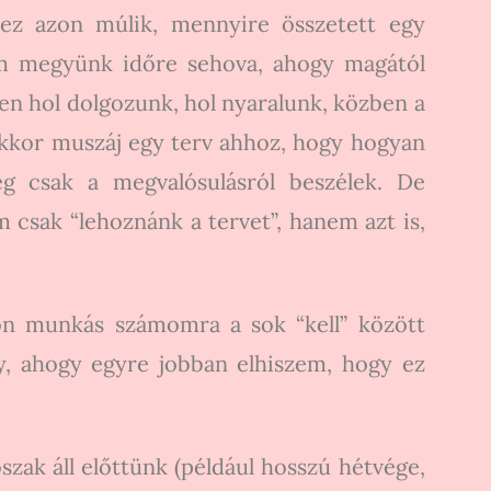
 ez azon múlik, mennyire összetett egy
em megyünk időre sehova, ahogy magától
ben hol dolgozunk, hol nyaralunk, közben a
akkor muszáj egy terv ahhoz, hogy hogyan
g csak a megvalósulásról beszélek. De
csak “lehoznánk a tervet”, hanem azt is,
on munkás számomra a sok “kell” között
y, ahogy egyre jobban elhiszem, hogy ez
zak áll előttünk (például hosszú hétvége,