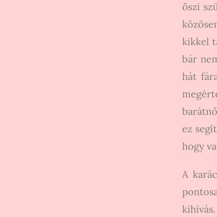
őszi sz
közösen
kikkel 
bár nem
hát fár
megérte
barátnő
ez segí
hogy va
A karác
pontosa
kihívá