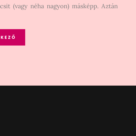
icsit (vagy néha nagyon) másképp. Aztán
TKEZŐ